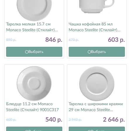
Тарелка мелкая 15.7 см
Чашка кофейная 85 мл
Monaco Steelite (Стилайт)
Monaco Steelite (Стилайт)
9001C305
9001C333
846
р.
603
р.
890
р.
670
р.
Выбрать
Выбрать
Блюдце 11.2 см Monaco
Тарелка с широкими краями
Steelite (Стилайт) 9001C317
29 см Monaco Steelite
(Стилайт) 9001C1061
540
р.
2 646
р.
600
р.
2 940
р.