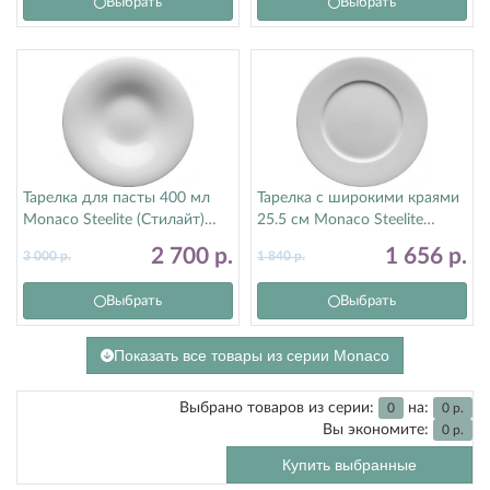
Выбрать
Выбрать
Тарелка для пасты 400 мл
Тарелка с широкими краями
Monaco Steelite (Стилайт)
25.5 см Monaco Steelite
9001C1153
(Стилайт) 9001C1062
2 700
р.
1 656
р.
3 000
р.
1 840
р.
Выбрать
Выбрать
Показать все товары из серии Monaco
Выбрано товаров из серии:
на:
0
0
р.
Вы экономите:
0
р.
Купить выбранные