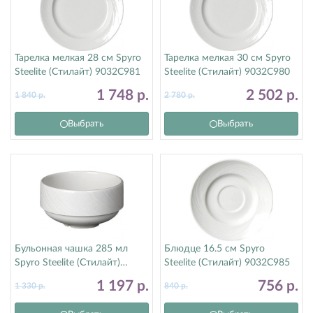
Тарелка мелкая 28 см Spyro
Тарелка мелкая 30 см Spyro
Steelite (Стилайт) 9032C981
Steelite (Стилайт) 9032C980
1 748
р.
2 502
р.
1 840
р.
2 780
р.
Выбрать
Выбрать
Бульонная чашка 285 мл
Блюдце 16.5 см Spyro
Spyro Steelite (Стилайт)
Steelite (Стилайт) 9032C985
9032C990
1 197
р.
756
р.
1 330
р.
840
р.