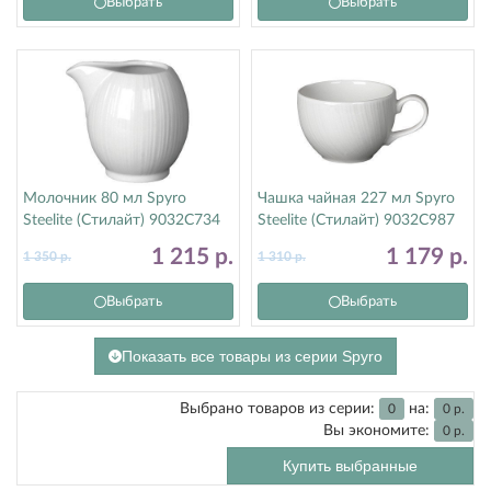
Выбрать
Выбрать
Молочник 80 мл Spyro
Чашка чайная 227 мл Spyro
Steelite (Стилайт) 9032C734
Steelite (Стилайт) 9032C987
1 215
р.
1 179
р.
1 350
р.
1 310
р.
Выбрать
Выбрать
Показать все товары из серии Spyro
Выбрано товаров из серии:
на:
0
0
р.
Вы экономите:
0
р.
Купить выбранные