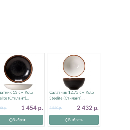
атник 13 см Koto
Салатник 12.75 см Koto
elite (Стилайт)
Steelite (Стилайт)
090571
9109C242
1 454
р.
2 432
р.
30
р.
2 560
р.
Выбрать
Выбрать