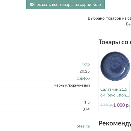
Показать все товары из серии Koto
Выбрано товаров из с
Вы
Товары со
Koto
20.25
фарфор
чёрный/коричневый
Салатник 21.5
см Revolution
Bluestone
1.5
1 000 р.
1 710 р.
Steelite
374
(Стилайт)
17770570
Рекоменду
Steelite