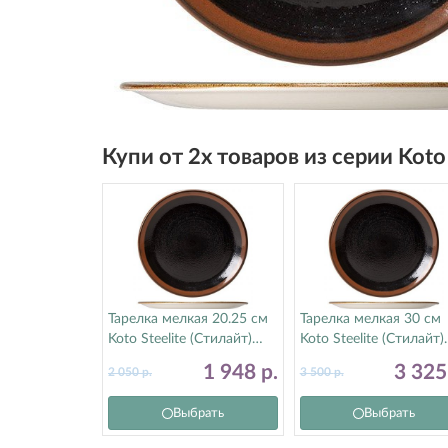
Купи от 2х товаров из серии Kot
Тарелка мелкая 20.25 см
Тарелка мелкая 30 см
Koto Steelite (Стилайт)
Koto Steelite (Стилайт)
91090567
91090565
1 948
р.
3 32
2 050
р.
3 500
р.
Выбрать
Выбрать