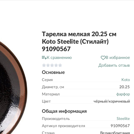
Тарелка мелкая 20.25 см
Koto Steelite (Стилайт)
91090567
К сравнению
В избранное
Добавить отзыв
Основные
Серия
Koto
Диаметр, см
20.25
Материал
фарфор
Цвет
чёрный/коричневый
Общая информация
Производитель
Steelite
Артикул производителя
91090567
Страна
Великобритания