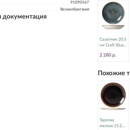
91090567
Великобритания
я документация
Салатник 20.5
см Craft Blue
Steelite
2 280 р.
(Стилайт)
11300570
Похожие т
Тарелка
мелкая 15.25