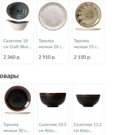
Салатник 18
Тарелка
Тарелка
см Craft Blue
мелкая 28 см
мелкая 25 см
Steelite
Craft White
Craft Green
2 360 р.
2 910 р.
2 150 р.
(Стилайт)
Steelite
Steelite
11300524
(Стилайт)
(Стилайт)
11550544
11310566
овары
Тарелка
Салатник 10.3
Салатник 11.2
мелкая 30 см
см Koto
см Koto