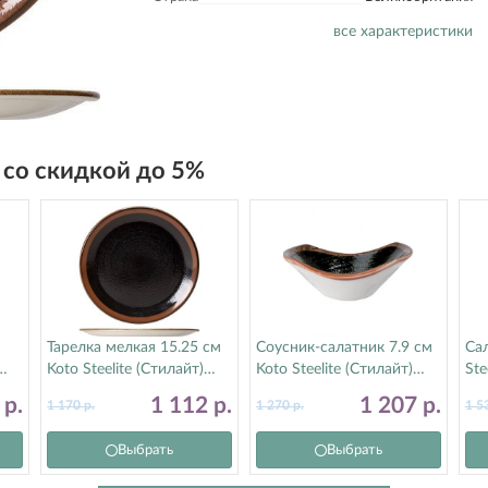
все характеристики
o со скидкой до 5%
Тарелка мелкая 15.25 см
Соусник-салатник 7.9 см
Сал
Koto Steelite (Стилайт)
Koto Steelite (Стилайт)
Ste
91090568
91090584
91
5
р.
1 112
р.
1 207
р.
1 170
р.
1 270
р.
1 5
Выбрать
Выбрать