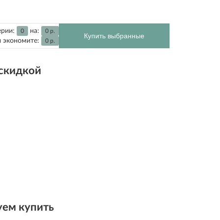
ерии:
на:
0
0
р.
Купить выбранные
 экономите:
0
р.
 скидкой
ем купить