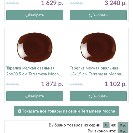
1 629
р.
3 240
р.
1 810
р.
3 600
р.
Выбрать
Выбрать
Тарелка мелкая овальная
Тарелка мелкая овальная
26х30.5 см Terramesa Mocha
13х15 см Terramesa Mocha
Steelite (Стилайт) 11230579
Steelite (Стилайт) 11230582
1 872
р.
1 102
р.
1 970
р.
1 160
р.
Выбрать
Выбрать
Показать все товары из серии Terramesa Mocha
Выбрано товаров из серии:
на:
0
0
р.
Вы экономите:
0
р.