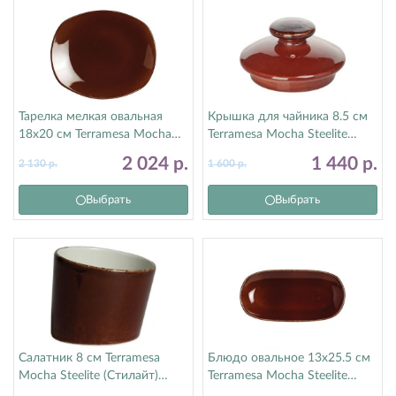
Тарелка мелкая овальная
Крышка для чайника 8.5 см
18х20 см Terramesa Mocha
Terramesa Mocha Steelite
Steelite (Стилайт) 11230581
(Стилайт) 11230494
2 024
р.
1 440
р.
2 130
р.
1 600
р.
Выбрать
Выбрать
Салатник 8 см Terramesa
Блюдо овальное 13х25.5 см
Mocha Steelite (Стилайт)
Terramesa Mocha Steelite
11230599
(Стилайт) 11230577