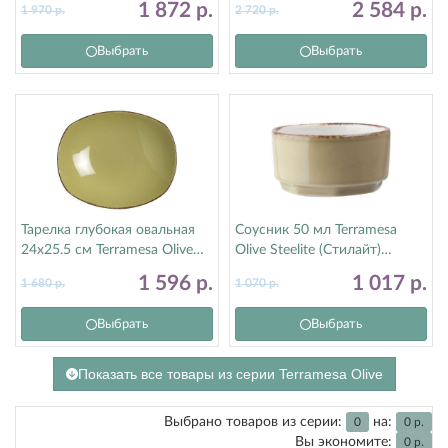
1 872
р.
2 584
р.
1 970
р.
2 720
р.
Выбрать
Выбрать
Тарелка глубокая овальная
Соусник 50 мл Terramesa
24х25.5 см Terramesa Olive
Olive Steelite (Стилайт)
Steelite (Стилайт) 11220586
11220575
1 596
р.
1 017
р.
1 680
р.
1 070
р.
Выбрать
Выбрать
Показать все товары из серии Terramesa Olive
Выбрано товаров из серии:
на:
0
0
р.
Вы экономите:
0
р.