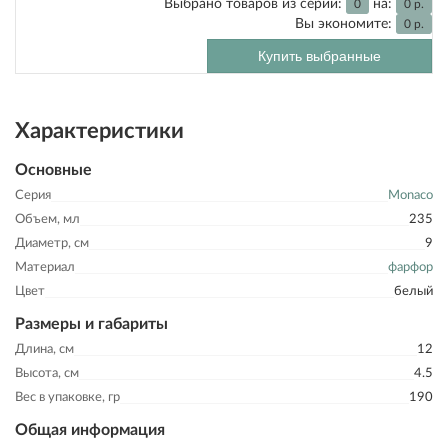
Выбрано товаров из серии:
на:
0
0
р.
Вы экономите:
0
р.
Купить выбранные
Характеристики
Основные
Серия
Monaco
Объем, мл
235
Диаметр, см
9
Материал
фарфор
Цвет
белый
Размеры и габариты
Длина, см
12
Высота, см
4.5
Вес в упаковке, гр
190
Общая информация