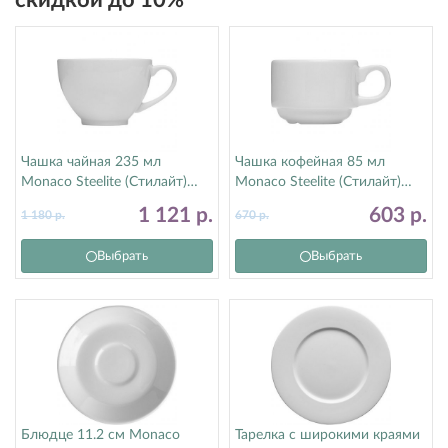
скидкой до 10%
Чашка чайная 235 мл
Чашка кофейная 85 мл
Monaco Steelite (Стилайт)
Monaco Steelite (Стилайт)
9001C173
9001C333
1 121
р.
603
р.
1 180
р.
670
р.
Выбрать
Выбрать
Блюдце 11.2 см Monaco
Тарелка с широкими краями