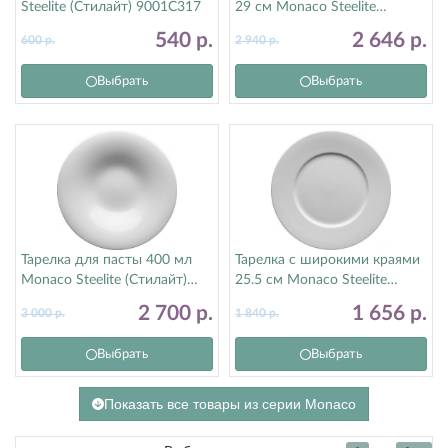
Steelite (Стилайт) 9001C317
29 см Monaco Steelite
(Стилайт) 9001C1061
540
р.
2 646
р.
600
р.
2 940
р.
Выбрать
Выбрать
Тарелка для пасты 400 мл
Тарелка с широкими краями
Monaco Steelite (Стилайт)
25.5 см Monaco Steelite
9001C1153
(Стилайт) 9001C1062
2 700
р.
1 656
р.
3 000
р.
1 840
р.
Выбрать
Выбрать
Показать все товары из серии Monaco