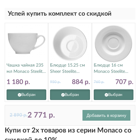
Успей купить комплект со скидкой
Чашка чайная 235
Блюдце 15.25 см
Блюдце 16 см
мл Monaco Steelite
Sheer Steelite
Monaco Steelite
(Стилайт)
(Стилайт)
(Стилайт)
1 180
р.
884
р.
707
р.
950
р.
760
р.
9001C173
9001C636
9001C168
Выбран
Выбран
Выбран
2 771
р.
2 890
р.
Добавить в корзину
Купи от 2х товаров из серии Monaco со