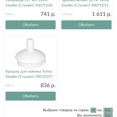
Сахарница 227 мл Torino
Тарелка мелкая 30 см Torino
Steelite (Стилайт) 9007C028
Steelite (Стилайт) 9007C015
741
р.
1 611
р.
780
р.
1 790
р.
Выбрать
Выбрать
Крышка для чайника Torino
Steelite (Стилайт) 9007C037
836
р.
880
р.
Выбрать
Выбрано товаров из серии:
на:
0
0
р.
Вы экономите:
0
р.