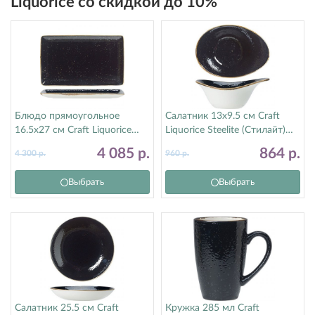
Liquorice со скидкой до 10%
Блюдо прямоугольное
Салатник 13х9.5 см Craft
16.5х27 см Craft Liquorice
Liquorice Steelite (Стилайт)
Steelite (Стилайт) 12090550
12090525
4 085
р.
864
р.
4 300
р.
960
р.
Выбрать
Выбрать
Салатник 25.5 см Craft
Кружка 285 мл Craft