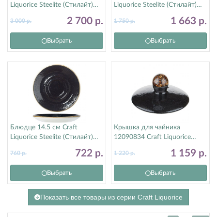
Liquorice Steelite (Стилайт)
Liquorice Steelite (Стилайт)
12090569
12090592
2 700
р.
1 663
р.
3 000
р.
1 750
р.
Выбрать
Выбрать
Блюдце 14.5 см Craft
Крышка для чайника
Liquorice Steelite (Стилайт)
12090834 Craft Liquorice
12090158
Steelite (Стилайт) 12090846
722
р.
1 159
р.
760
р.
1 220
р.
Выбрать
Выбрать
Показать все товары из серии Craft Liquorice