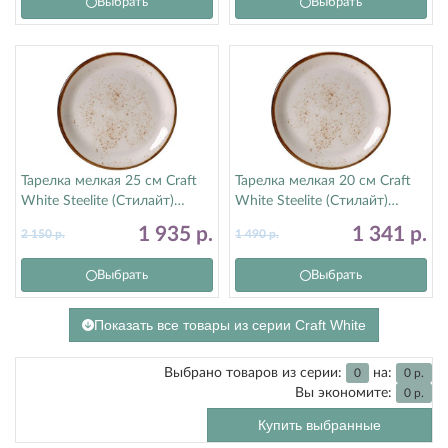
Выбрать
Выбрать
Тарелка мелкая 25 см Craft
Тарелка мелкая 20 см Craft
White Steelite (Стилайт)
White Steelite (Стилайт)
11550566
11550567
1 935
р.
1 341
р.
2 150
р.
1 490
р.
Выбрать
Выбрать
Показать все товары из серии Craft White
Выбрано товаров из серии:
на:
0
0
р.
Вы экономите:
0
р.
Купить выбранные