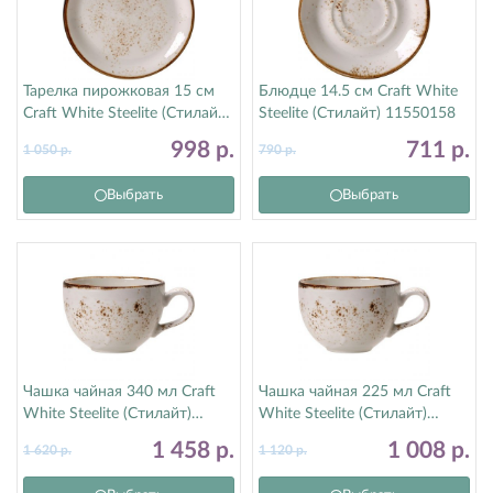
Тарелка пирожковая 15 см
Блюдце 14.5 см Craft White
Craft White Steelite (Стилайт)
Steelite (Стилайт) 11550158
11550568
998
р.
711
р.
1 050
р.
790
р.
Выбрать
Выбрать
Чашка чайная 340 мл Craft
Чашка чайная 225 мл Craft
White Steelite (Стилайт)
White Steelite (Стилайт)
11550152
11550189
1 458
р.
1 008
р.
1 620
р.
1 120
р.