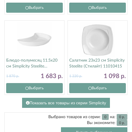
Выбрать
Выбрать
Блюдо-полумесяц 11.5х20
Салатник 23х23 см Simplicity
см Simplicity Steelite
Steelite (Стилайт) 11010415
(Стилайт) 11010207
1 683
р.
1 098
р.
1 870
р.
1 220
р.
Выбрать
Выбрать
Показать все товары из серии Simplicity
Выбрано товаров из серии:
на:
0
0
р.
Вы экономите:
0
р.