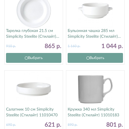
Тарелка глубокая 21.5 см
Бульонная чашка 285 мл
Simplicity Steelite (Стилайт)
Simplicity Steelite (Стилайт)
11010215
11010115
865
р.
1 044
р.
910
р.
1 160
р.
Выбрать
Выбрать
Салатник 10 см Simplicity
Кружка 340 мл Simplicity
Steelite (Стилайт) 11010470
Steelite (Стилайт) 11010183
621
р.
801
р.
690
р.
890
р.