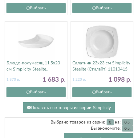
Выбрать
Выбрать
Блюдо-полумесяц 11.5х20
Салатник 23х23 см Simplicity
см Simplicity Steelite
Steelite (Стилайт) 11010415
(Стилайт) 11010207
1 683
р.
1 098
р.
1 870
р.
1 220
р.
Выбрать
Выбрать
Показать все товары из серии Simplicity
Выбрано товаров из серии:
на:
0
0
р.
Вы экономите:
0
р.