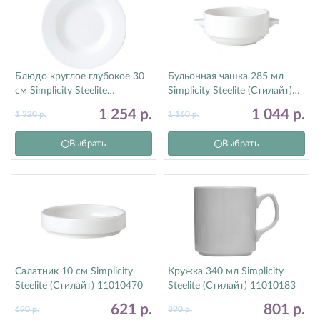
Блюдо круглое глубокое 30
Бульонная чашка 285 мл
см Simplicity Steelite
Simplicity Steelite (Стилайт)
(Стилайт) 11010350
11010115
1 254
р.
1 044
р.
1 320
р.
1 160
р.
Выбрать
Выбрать
Салатник 10 см Simplicity
Кружка 340 мл Simplicity
Steelite (Стилайт) 11010470
Steelite (Стилайт) 11010183
621
р.
801
р.
690
р.
890
р.