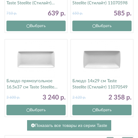
Taste Steelite (Стилайт)
Steelite (Стилайт) 11070598
11070568
639
р.
585
р.
710
р.
650
р.
Выбрать
Выбрать
Блюдо прямоугольное
Блюдо 14х29 см Taste
16.5х37 см Taste Steelite
Steelite (Стилайт) 11070549
(Стилайт) 11070552
3 240
р.
2 358
р.
3 600
р.
2 620
р.
Выбрать
Выбрать
Показать все товары из серии Taste