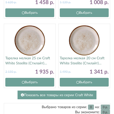
1 458
р.
1 008
р.
1 620
р.
1 120
р.
Выбрать
Выбрать
Тарелка мелкая 25 см Craft
Тарелка мелкая 20 см Craft
White Steelite (Стилайт)
White Steelite (Стилайт)
11550566
11550567
1 935
р.
1 341
р.
2 150
р.
1 490
р.
Выбрать
Выбрать
Показать все товары из серии Craft White
Выбрано товаров из серии:
на:
0
0
р.
Вы экономите:
0
р.