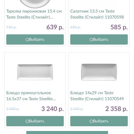
Тарелка пирожковая 15.4 см
Салатник 13.5 см Taste
Taste Steelite (Стилайт)
Steelite (Стилайт) 11070598
11070568
639
р.
585
р.
710
р.
650
р.
Выбрать
Выбрать
Блюдо прямоугольное
Блюдо 14х29 см Taste
16.5х37 см Taste Steelite
Steelite (Стилайт) 11070549
(Стилайт) 11070552
3 240
р.
2 358
р.
3 600
р.
2 620
р.
Выбрать
Выбрать