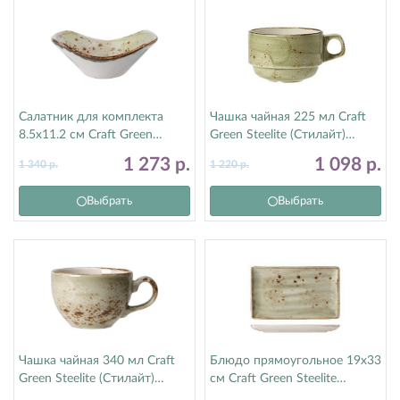
Салатник для комплекта
Чашка чайная 225 мл Craft
8.5х11.2 см Craft Green
Green Steelite (Стилайт)
Steelite (Стилайт) 11310583
11310217
1 273
р.
1 098
р.
1 340
р.
1 220
р.
Выбрать
Выбрать
Чашка чайная 340 мл Craft
Блюдо прямоугольное 19х33
Green Steelite (Стилайт)
см Craft Green Steelite
11310152
(Стилайт) 11310556