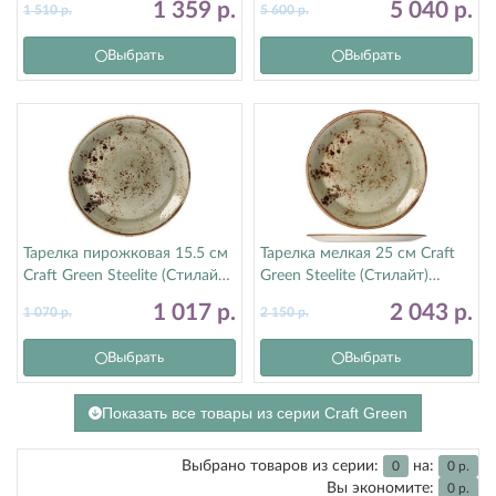
1 359
р.
5 040
р.
1 510
р.
5 600
р.
Выбрать
Выбрать
Тарелка пирожковая 15.5 см
Тарелка мелкая 25 см Craft
Craft Green Steelite (Стилайт)
Green Steelite (Стилайт)
11310568
11310566
1 017
р.
2 043
р.
1 070
р.
2 150
р.
Выбрать
Выбрать
Показать все товары из серии Craft Green
Выбрано товаров из серии:
на:
0
0
р.
Вы экономите:
0
р.