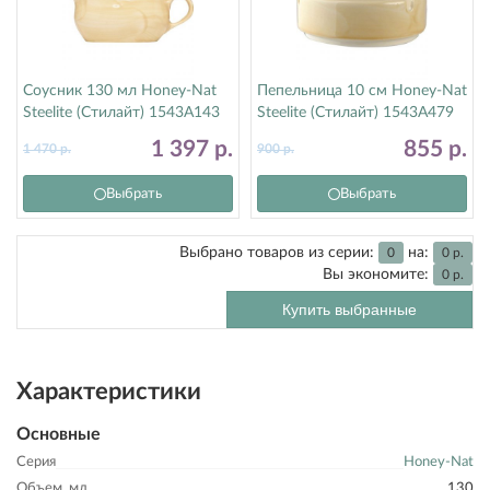
Соусник 130 мл Honey-Nat
Пепельница 10 см Honey-Nat
Steelite (Стилайт) 1543A143
Steelite (Стилайт) 1543A479
1 397
р.
855
р.
1 470
р.
900
р.
Выбрать
Выбрать
Выбрано товаров из серии:
на:
0
0
р.
Вы экономите:
0
р.
Купить выбранные
Характеристики
Основные
Серия
Honey-Nat
Объем, мл
130