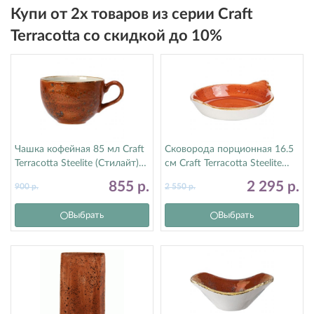
Купи от 2х товаров из серии Craft
Terracotta со скидкой до 10%
Чашка кофейная 85 мл Craft
Сковорода порционная 16.5
Terracotta Steelite (Стилайт)
см Craft Terracotta Steelite
11330190
(Стилайт) 11330191
855
р.
2 295
р.
900
р.
2 550
р.
Выбрать
Выбрать