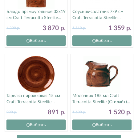
Блюдо прямоугольное 33х19
Соусник-салатник 7х9 см
см Craft Terracotta Steelite
Craft Terracotta Steelite
(Стилайт) 11330556
(Стилайт) 11330584
3 870
р.
1 359
р.
4 300
р.
1 510
р.
Выбрать
Выбрать
Тарелка пирожковая 15 см
Молочник 185 мл Craft
Craft Terracotta Steelite
Terracotta Steelite (Стилайт)
(Стилайт) 11330568
11330387
891
р.
1 520
р.
990
р.
1 600
р.
Выбрать
Выбрать