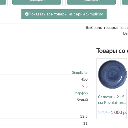
Показать все товары из серии Simplicity
Выбрано товаров из с
Вы
Товары со
Simplicity
450
9.5
фарфор
Салатник 21.5
белый
см Revolution
Bluestone
1 000 р.
1 710 р.
Steelite
13.5
(Стилайт)
11
17770570