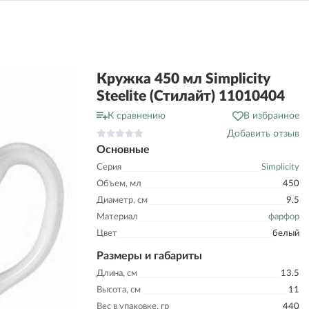
Кружка 450 мл Simplicity
Steelite (Стилайт) 11010404
К сравнению
В избранное
Добавить отзыв
Основные
Серия
Simplicity
Объем, мл
450
Диаметр, см
9.5
Материал
фарфор
Цвет
белый
Размеры и габариты
Длина, см
13.5
Высота, см
11
Вес в упаковке, гр
440