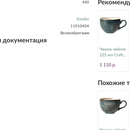
Рекоменду
440
Steelite
11010404
Великобритания
я документация
Чашка чайная
225 мл Craft
Blue Steelite
1 110 р.
(Стилайт)
11300189
Похожие т