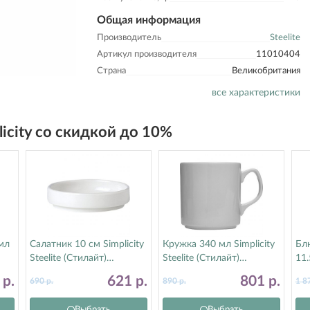
Общая информация
Производитель
Steelite
Артикул производителя
11010404
Страна
Великобритания
все характеристики
licity со скидкой до 10%
мл
Салатник 10 см Simplicity
Кружка 340 мл Simplicity
Бл
Steelite (Стилайт)
Steelite (Стилайт)
11.
11010470
11010183
Ste
4
р.
621
р.
801
р.
690
р.
890
р.
1 8
11
Выбрать
Выбрать