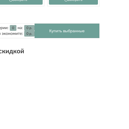
ерии:
на:
0
0
р.
Купить выбранные
 экономите:
0
р.
 скидкой