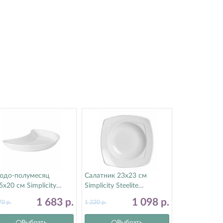
юдо-полумесяц
Салатник 23х23 см
5х20 см Simplicity
Simplicity Steelite
elite (Стилайт)
(Стилайт) 11010415
1 683
р.
1 098
р.
70
р.
1 220
р.
010207
Выбрать
Выбрать