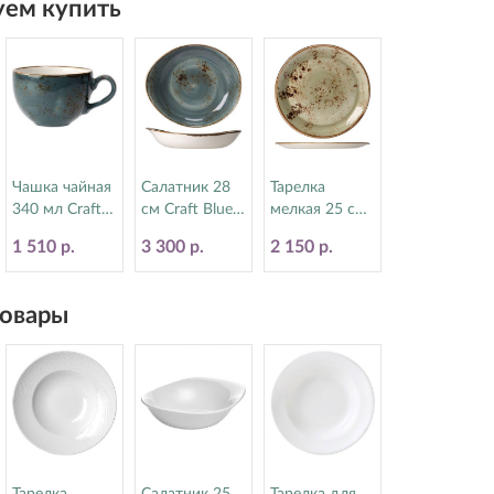
ем купить
Чашка чайная
Салатник 28
Тарелка
340 мл Craft
см Craft Blue
мелкая 25 см
Blue Steelite
Steelite
Craft Green
1 510 р.
3 300 р.
2 150 р.
(Стилайт)
(Стилайт)
Steelite
11300152
11300523
(Стилайт)
11310566
овары