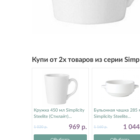
Купи от 2х товаров из серии Simp
Кружка 450 мл Simplicity
Бульонная чашка 285 
Steelite (Стилайт)
Simplicity Steelite
11010404
(Стилайт) 11010115
969
р.
1 04
1 020
р.
1 160
р.
Выбрать
Выбрать