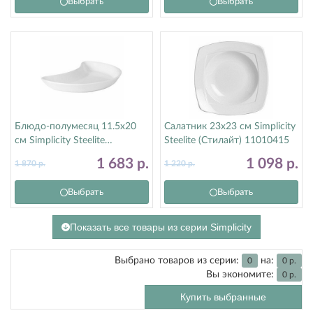
Выбрать
Выбрать
Блюдо-полумесяц 11.5х20
Салатник 23х23 см Simplicity
см Simplicity Steelite
Steelite (Стилайт) 11010415
(Стилайт) 11010207
1 683
р.
1 098
р.
1 870
р.
1 220
р.
Выбрать
Выбрать
Показать все товары из серии Simplicity
Выбрано товаров из серии:
на:
0
0
р.
Вы экономите:
0
р.
Купить выбранные