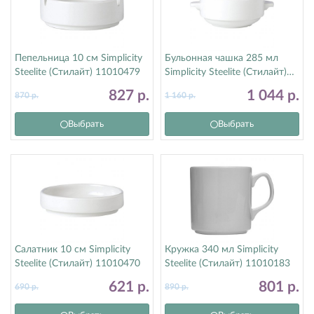
Пепельница 10 см Simplicity
Бульонная чашка 285 мл
Steelite (Стилайт) 11010479
Simplicity Steelite (Стилайт)
11010115
827
р.
1 044
р.
870
р.
1 160
р.
Выбрать
Выбрать
Салатник 10 см Simplicity
Кружка 340 мл Simplicity
Steelite (Стилайт) 11010470
Steelite (Стилайт) 11010183
621
р.
801
р.
690
р.
890
р.