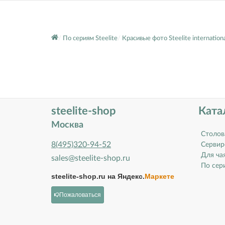
По сериям Steelite
Красивые фото Steelite internationa
steelite-shop
Ката
Москва
Столов
8(495)320-94-52
Сервир
Для ча
sales@steelite-shop.ru
По сери
steelite-shop.ru на
Яндекс.
Маркете
Пожаловаться