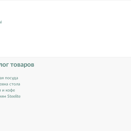
l
лог товаров
ая посуда
овка стола
я и кофе
ям Steelite