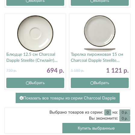
Выбрать
Выбрать
Блюдце 12.5 см Charcoal
Тарелка пирожковая 15 см
Dapple Steelite (Стилайт)
Charcoal Dapple Steelite
1756X0043
(Стилайт) 17560568
694
р.
1 121
р.
730
р.
1 180
р.
Выбрать
Выбрать
Показать все товары из серии Charcoal Dapple
Выбрано товаров из серии:
на:
0
0
р.
Вы экономите:
0
р.
Купить выбранные