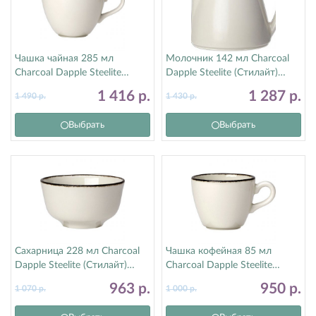
Чашка чайная 285 мл
Молочник 142 мл Charcoal
Charcoal Dapple Steelite
Dapple Steelite (Стилайт)
(Стилайт) 1756X0020
1756X0030
1 416
р.
1 287
р.
1 490
р.
1 430
р.
Выбрать
Выбрать
Сахарница 228 мл Charcoal
Чашка кофейная 85 мл
Dapple Steelite (Стилайт)
Charcoal Dapple Steelite
17560379
(Стилайт) 1756X0023
963
р.
950
р.
1 070
р.
1 000
р.