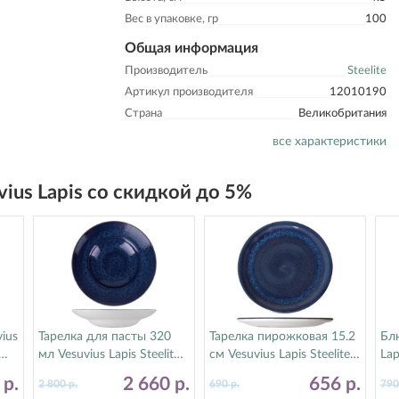
Вес в упаковке, гр
100
Общая информация
Производитель
Steelite
Артикул производителя
12010190
Страна
Великобритания
все характеристики
vius Lapis со скидкой до 5%
ius
Тарелка для пасты 320
Тарелка пирожковая 15.2
Блю
мл Vesuvius Lapis Steelite
см Vesuvius Lapis Steelite
Lap
(Стилайт) 12010372
(Стилайт) 12010568
12
1
р.
2 660
р.
656
р.
2 800
р.
690
р.
79