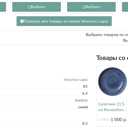
Выбрать
Выбрать
Показать все товары из серии Vesuvius Lapis
Выбрано товаров из с
Вы
Товары со
Vesuvius Lapis
85
6.4
фарфор
Салатник 21.5
синий
см Revolution
Bluestone
1 000 р.
1 710 р.
Steelite
8.5
(Стилайт)