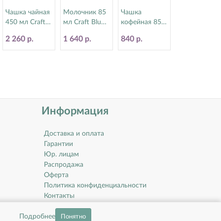
Чашка чайная
Молочник 85
Чашка
450 мл Craft
мл Craft Blue
кофейная 85
Blue Steelite
Steelite
мл Craft Blue
2 260 р.
1 640 р.
840 р.
(Стилайт)
(Стилайт)
Steelite
11300150
11300557
(Стилайт)
11300190
Информация
Доставка и оплата
Гарантии
Юр. лицам
Распродажа
Оферта
Политика конфиденциальности
Контакты
О компании
Подробнее
Понятно