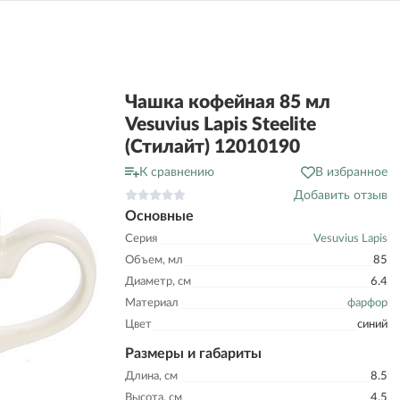
Чашка кофейная 85 мл
Vesuvius Lapis Steelite
(Стилайт) 12010190
К сравнению
В избранное
Добавить отзыв
Основные
Серия
Vesuvius Lapis
Объем, мл
85
Диаметр, см
6.4
Материал
фарфор
Цвет
синий
Размеры и габариты
Длина, см
8.5
Высота, см
4.5