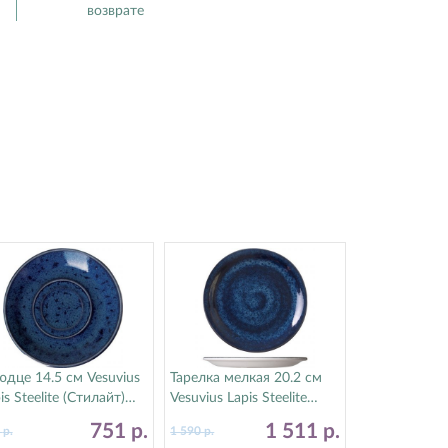
возврате
дце 14.5 см Vesuvius
Тарелка мелкая 20.2 см
is Steelite (Стилайт)
Vesuvius Lapis Steelite
010158
(Стилайт) 12010567
751
р.
1 511
р.
0
р.
1 590
р.