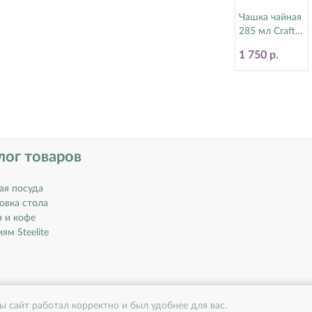
Чашка чайная
285 мл Craft
Blue Steelite
1 750 р.
(Стилайт)
11300592
лог товаров
ая посуда
овка стола
я и кофе
ям Steelite
ы сайт работал корректно и был удобнее для вас.