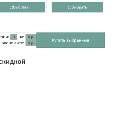
Выбрать
Выбрать
ерии:
на:
0
0
р.
Купить выбранные
 экономите:
0
р.
 скидкой