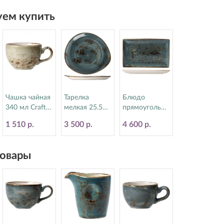
ем купить
Чашка чайная
Тарелка
Блюдо
340 мл Craft
мелкая 25.5
прямоугольно
Green Steelite
см Craft Blue
е 16.8х27 см
1 510 р.
3 500 р.
4 600 р.
(Стилайт)
Steelite
Craft Blue
11310152
(Стилайт)
Steelite
11300521
(Стилайт)
овары
11300550