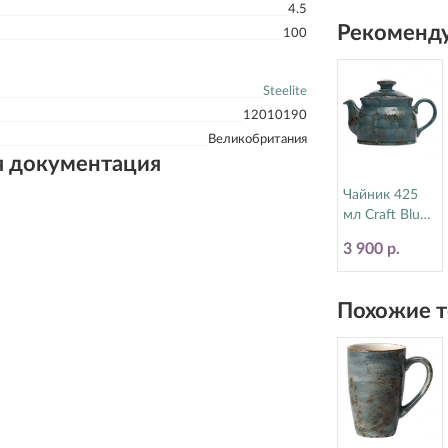
4.5
17770570
Рекоменду
100
Steelite
12010190
Великобритания
я документация
Чайник 425
мл Craft Blue
Steelite
3 900 р.
(Стилайт)
11300367
Похожие т