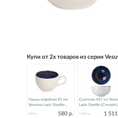
Купи от 2х товаров из серии Vesu
Чашка кофейная 85 мл
Салатник 457 мл Vesuv
Vesuvius Lapis Steelite
Lapis Steelite (Стилайт)
(Стилайт) 12010190
12010242
580
р.
1 51
610
р.
1 590
р.