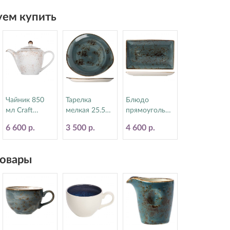
ем купить
Чайник 850
Тарелка
Блюдо
мл Craft
мелкая 25.5
прямоугольно
White Steelite
см Craft Blue
е 16.8х27 см
6 600 р.
3 500 р.
4 600 р.
(Стилайт)
Steelite
Craft Blue
11550833
(Стилайт)
Steelite
11300521
(Стилайт)
овары
11300550