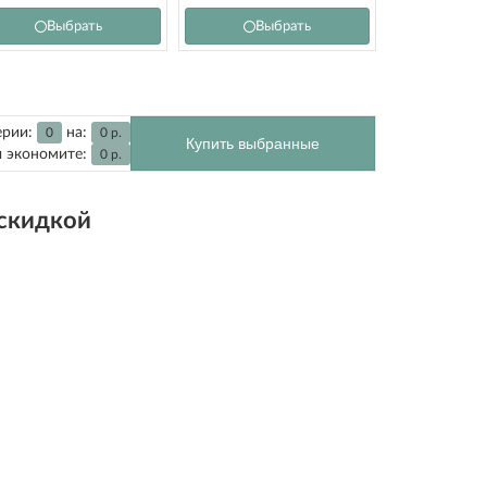
Выбрать
Выбрать
ерии:
на:
0
0
р.
Купить выбранные
 экономите:
0
р.
 скидкой