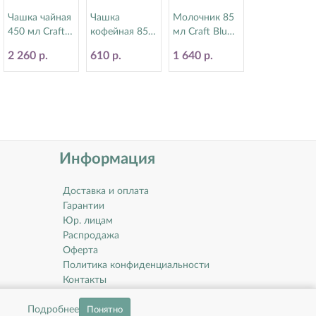
Чашка чайная
Чашка
Молочник 85
450 мл Craft
кофейная 85
мл Craft Blue
Blue Steelite
мл Vesuvius
Steelite
2 260 р.
610 р.
1 640 р.
(Стилайт)
Lapis Steelite
(Стилайт)
11300150
(Стилайт)
11300557
12010190
Информация
Доставка и оплата
Гарантии
Юр. лицам
Распродажа
Оферта
Политика конфиденциальности
Контакты
О компании
Подробнее
Понятно