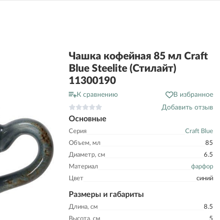
Чашка кофейная 85 мл Craft
Blue Steelite (Стилайт)
11300190
К сравнению
В избранное
Добавить отзыв
Основные
Серия
Craft Blue
Объем, мл
85
Диаметр, см
6.5
Материал
фарфор
Цвет
синий
Размеры и габариты
Длина, см
8.5
Высота, см
5