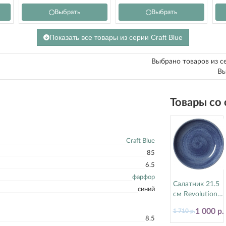
Выбрать
Выбрать
Показать все товары из серии Craft Blue
Выбрано товаров из с
Вы
Товары со
Craft Blue
85
6.5
фарфор
Салатник 21.5
синий
см Revolution
Bluestone
1 000 р.
1 710 р.
Steelite
8.5
(Стилайт)