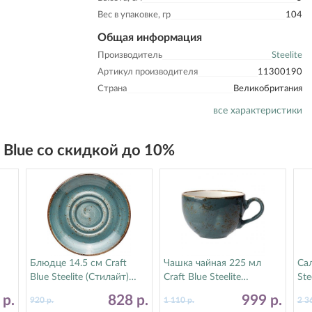
Вес в упаковке, гр
104
Общая информация
Производитель
Steelite
Артикул производителя
11300190
Страна
Великобритания
все характеристики
t Blue со скидкой до 10%
Блюдце 14.5 см Craft
Чашка чайная 225 мл
Сал
Blue Steelite (Стилайт)
Craft Blue Steelite
Ste
11300158
(Стилайт) 11300189
11
9
р.
828
р.
999
р.
920
р.
1 110
р.
2 3