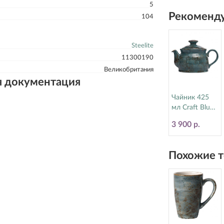
5
17770570
Рекоменду
104
Steelite
11300190
Великобритания
я документация
Чайник 425
мл Craft Blue
Steelite
3 900 р.
(Стилайт)
11300367
Похожие т