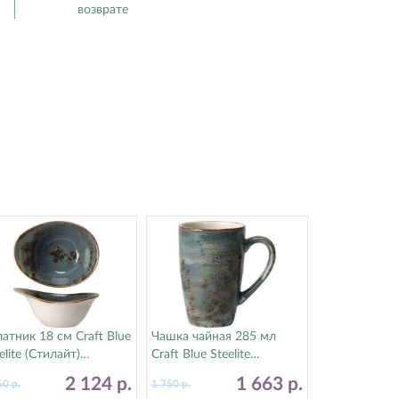
возврате
атник 18 см Craft Blue
Чашка чайная 285 мл
elite (Стилайт)
Craft Blue Steelite
300524
(Стилайт) 11300592
2 124
р.
1 663
р.
60
р.
1 750
р.