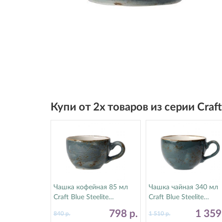
Купи от 2х товаров из серии Craf
Чашка кофейная 85 мл
Чашка чайная 340 мл
Craft Blue Steelite
Craft Blue Steelite
(Стилайт) 11300190
(Стилайт) 11300152
798
р.
1 35
840
р.
1 510
р.