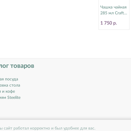
Чашка чайная
285 мл Craft
Blue Steelite
1 750 р.
(Стилайт)
11300592
лог товаров
ая посуда
овка стола
я и кофе
ям Steelite
ы сайт работал корректно и был удобнее для вас.