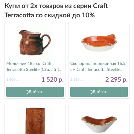
Купи от 2х товаров из серии Craft
Terracotta со скидкой до 10%
Молочник 185 мл Craft
Сковорода порционная 16.5
Terracotta Steelite (Стилайт)
см Craft Terracotta Steelite
11330387
(Стилайт) 11330191
1 520
р.
2 295
р.
1 600
р.
2 550
р.
Выбрать
Выбрать