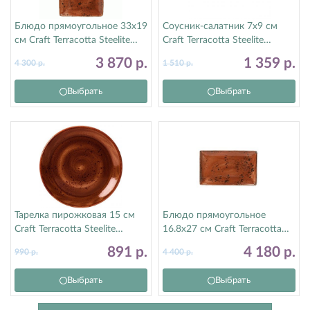
Блюдо прямоугольное 33х19
Соусник-салатник 7х9 см
см Craft Terracotta Steelite
Craft Terracotta Steelite
(Стилайт) 11330556
(Стилайт) 11330584
3 870
р.
1 359
р.
4 300
р.
1 510
р.
Выбрать
Выбрать
Тарелка пирожковая 15 см
Блюдо прямоугольное
Craft Terracotta Steelite
16.8х27 см Craft Terracotta
(Стилайт) 11330568
Steelite (Стилайт) 11330550
891
р.
4 180
р.
990
р.
4 400
р.
Выбрать
Выбрать