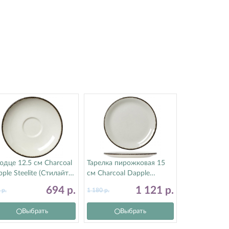
дце 12.5 см Charcoal
Тарелка пирожковая 15
ple Steelite (Стилайт)
см Charcoal Dapple
56X0043
Steelite (Стилайт)
694
р.
1 121
р.
0
р.
1 180
р.
17560568
Выбрать
Выбрать