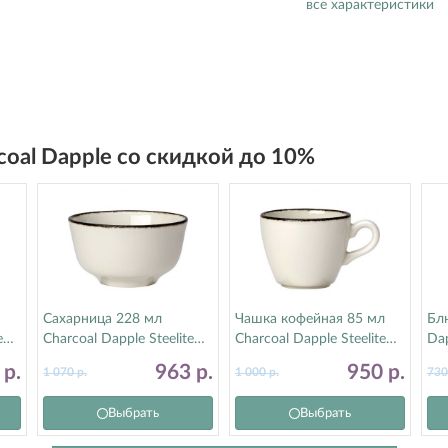
все характеристики
rcoal Dapple со скидкой до 10%
Сахарница 228 мл
Чашка кофейная 85 мл
Блю
e
Charcoal Dapple Steelite
Charcoal Dapple Steelite
Dap
(Стилайт) 17560379
(Стилайт) 1756X0023
17
7
р.
963
р.
950
р.
1 070
р.
1 000
р.
73
Выбрать
Выбрать