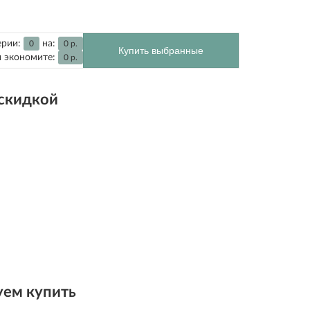
ерии:
на:
0
0
р.
Купить выбранные
 экономите:
0
р.
 скидкой
ем купить