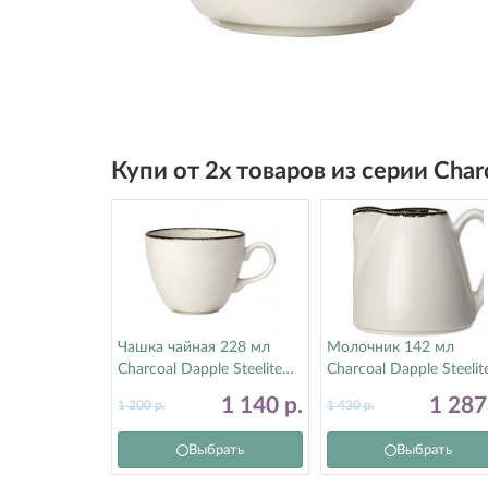
Купи от 2х товаров из серии Cha
Чашка чайная 228 мл
Молочник 142 мл
Charcoal Dapple Steelite
Charcoal Dapple Steelit
(Стилайт) 1756X0021
(Стилайт) 1756X0030
1 140
р.
1 28
1 200
р.
1 430
р.
Выбрать
Выбрать