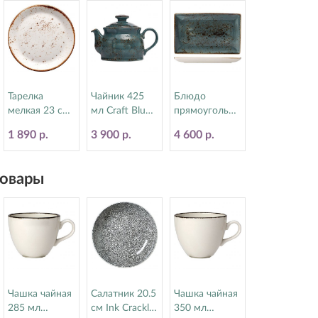
Тарелка
Чайник 425
Блюдо
мелкая 23 см
мл Craft Blue
прямоугольно
Craft White
Steelite
е 16.8х27 см
1 890 р.
3 900 р.
4 600 р.
Steelite
(Стилайт)
Craft Blue
(Стилайт)
11300367
Steelite
11550543
(Стилайт)
овары
11300550
Чашка чайная
Салатник 20.5
Чашка чайная
285 мл
см Ink Crackle
350 мл