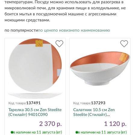
температурам. Посуду можно использовать для разогрева в
микроволновой печи, для хранения пищи в холодильнике, не
боится мытья в посудомоечной машине с агрессивными
моющими средствами.
по популярности
по цене
по новизне
по наименованию
137491
137293
Код товара:
Код товара:
Тарелка 30.5 см Zen Steelite
Салатник 10.5 см Zen
(Стилайт) 9401C090
Steelite (Стилайт)
9401C622
2 370 р.
1 120 р.
в наличии на 11 августа (вт)
в наличии на 11 августа (вт)