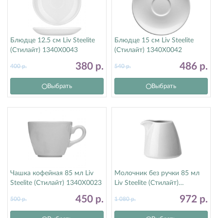
Блюдце 12.5 см Liv Steelite
Блюдце 15 см Liv Steelite
(Стилайт) 1340X0043
(Стилайт) 1340X0042
380
р.
486
р.
400
р.
540
р.
Выбрать
Выбрать
Чашка кофейная 85 мл Liv
Молочник без ручки 85 мл
Steelite (Стилайт) 1340X0023
Liv Steelite (Стилайт)
1340X0031
450
р.
972
р.
500
р.
1 080
р.