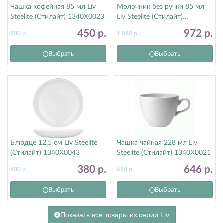
Чашка кофейная 85 мл Liv
Молочник без ручки 85 мл
Steelite (Стилайт) 1340X0023
Liv Steelite (Стилайт)
1340X0031
450
р.
972
р.
500
р.
1 080
р.
Выбрать
Выбрать
Блюдце 12.5 см Liv Steelite
Чашка чайная 228 мл Liv
(Стилайт) 1340X0043
Steelite (Стилайт) 1340X0021
380
р.
646
р.
400
р.
680
р.
Выбрать
Выбрать
Показать все товары из серии Liv