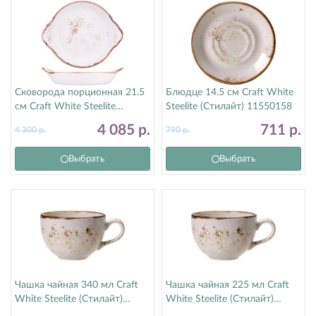
Сковорода порционная 21.5
Блюдце 14.5 см Craft White
см Craft White Steelite
Steelite (Стилайт) 11550158
(Стилайт) 11550317
4 085
р.
711
р.
4 300
р.
790
р.
Выбрать
Выбрать
Чашка чайная 340 мл Craft
Чашка чайная 225 мл Craft
White Steelite (Стилайт)
White Steelite (Стилайт)
11550152
11550189