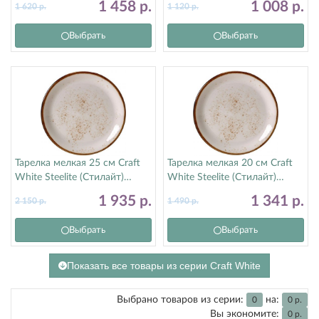
1 458
р.
1 008
р.
1 620
р.
1 120
р.
Выбрать
Выбрать
Тарелка мелкая 25 см Craft
Тарелка мелкая 20 см Craft
White Steelite (Стилайт)
White Steelite (Стилайт)
11550566
11550567
1 935
р.
1 341
р.
2 150
р.
1 490
р.
Выбрать
Выбрать
Показать все товары из серии Craft White
Выбрано товаров из серии:
на:
0
0
р.
Вы экономите:
0
р.