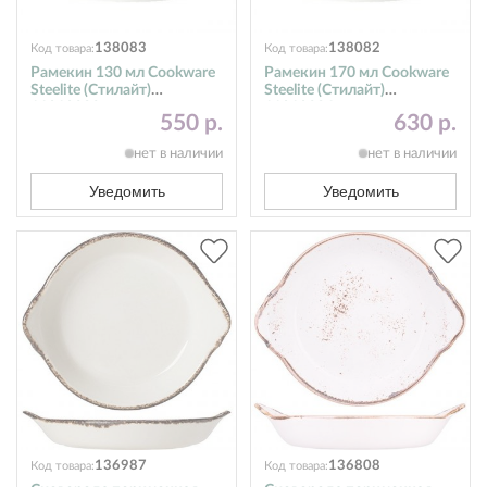
138083
138082
Код товара:
Код товара:
Рамекин 130 мл Cookware
Рамекин 170 мл Cookware
Steelite (Стилайт)
Steelite (Стилайт)
11010323
11010324
550 р.
630 р.
нет в наличии
нет в наличии
Уведомить
Уведомить
136987
136808
Код товара:
Код товара: