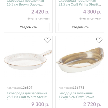
Сковорода порционная
Сковорода порционная
16.5 см Brown Dapple
21.5 см Craft White Steelite
Steelite (Стилайт)
(Стилайт) 11550317
2 420 р.
4 300 р.
17140191
нет в наличии
нет в наличии
Уведомить
Уведомить
136807
136775
Код товара:
Код товара:
Сковорода для запекания
Блюдо для запекания
25.5 см Craft White Steelite
17х30.5 см Craft Brown
(Стилайт) 11550866
Steelite (Стилайт)
9 300 р.
2 720 р.
11320320