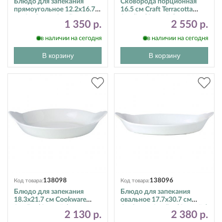
Блюдо для запекания
Сковорода порционная
прямоугольное 12.2х16.7
16.5 см Craft Terracotta
см Cookware Steelite
Steelite (Стилайт)
1 350 р.
2 550 р.
(Стилайт) 11010366
11330191
в наличии на сегодня
в наличии на сегодня
В корзину
В корзину
138098
138096
Код товара:
Код товара:
Блюдо для запекания
Блюдо для запекания
18.3х21.7 см Cookware
овальное 17.7х30.7 см
Steelite (Стилайт)
Cookware Steelite (Стилайт)
2 130 р.
2 380 р.
11010316
11010320