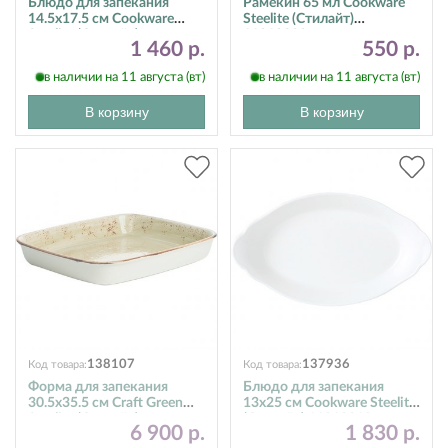
Блюдо для запекания
Рамекин 65 мл Cookware
14.5х17.5 см Cookware
Steelite (Стилайт)
Steelite (Стилайт)
11010322
1 460 р.
550 р.
11010191
в наличии на 11 августа (вт)
в наличии на 11 августа (вт)
В корзину
В корзину
138107
137936
Код товара:
Код товара:
Форма для запекания
Блюдо для запекания
30.5х35.5 см Craft Green
13х25 см Cookware Steelite
Steelite (Стилайт)
(Стилайт) 11010319
6 900 р.
1 830 р.
11310331