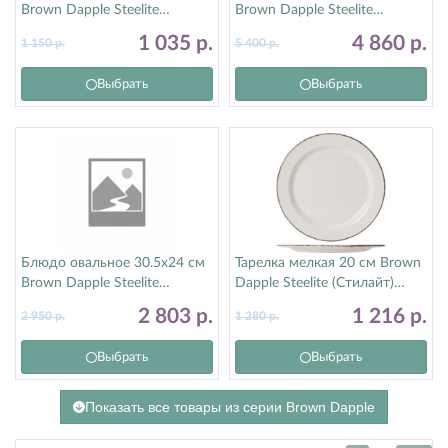
Brown Dapple Steelite
Brown Dapple Steelite
(Стилайт) 17140568
(Стилайт) 17140553
1 035
р.
4 860
р.
1 150
р.
5 400
р.
Выбрать
Выбрать
Блюдо овальное 30.5х24 см
Тарелка мелкая 20 см Brown
Brown Dapple Steelite
Dapple Steelite (Стилайт)
(Стилайт) 17140142
17140212
2 803
р.
1 216
р.
2 950
р.
1 280
р.
Выбрать
Выбрать
Показать все товары из серии Brown Dapple