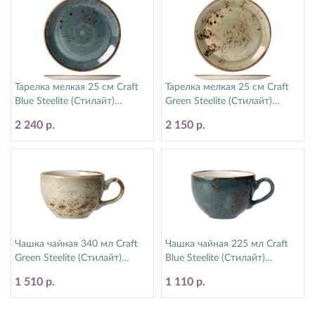
Тарелка мелкая 25 см Craft
Тарелка мелкая 25 см Craft
Blue Steelite (Стилайт)
Green Steelite (Стилайт)
11300566
11310566
2 240 р.
2 150 р.
Чашка чайная 340 мл Craft
Чашка чайная 225 мл Craft
Green Steelite (Стилайт)
Blue Steelite (Стилайт)
11310152
11300189
1 510 р.
1 110 р.