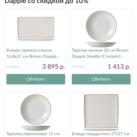
Dapple со скидкой до 10%
Блюдо прямоугольное
Тарелка мелкая 20 см Brown
16.8х27 см Brown Dapple
Dapple Steelite (Стилайт)
Steelite (Стилайт) 17140550
17140567
3 895
р.
1 413
р.
4 100
р.
1 570
р.
Выбрать
Выбрать
Тарелка пирожковая 15 см
Блюдо квадратное 27х27 см