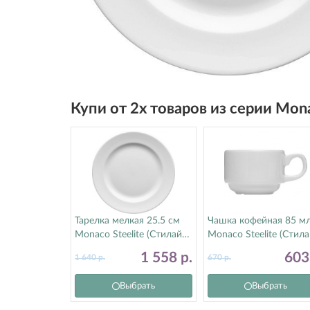
Купи от 2х товаров из серии Mon
Тарелка мелкая 25.5 см
Чашка кофейная 85 м
Monaco Steelite (Стилайт)
Monaco Steelite (Стила
9001C359
9001C333
1 558
р.
60
1 640
р.
670
р.
Выбрать
Выбрать