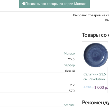
Показать все товары из серии Monaco
Выбрано товаров из с
Вы
Товары со
Monaco
25.5
фарфор
белый
Салатник 21.5
см Revolution
Bluestone
2.2
1 000 р.
1 710 р.
Steelite
570
(Стилайт)
17770570
Рекоменду
Steelite