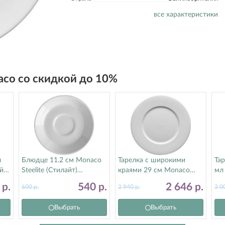
все характеристики
aco со скидкой до 10%
л
Блюдце 11.2 см Monaco
Тарелка с широкими
Тар
йт)
Steelite (Стилайт)
краями 29 см Monaco
мл 
9001C317
Steelite (Стилайт)
(С
3
р.
540
р.
2 646
р.
600
р.
2 940
р.
3 0
9001C1061
Выбрать
Выбрать