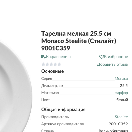
Тарелка мелкая 25.5 см
Monaco Steelite (Стилайт)
9001C359
К сравнению
В избранное
Добавить отзыв
Основные
Серия
Monaco
Диаметр, см
25.5
Материал
фарфор
Цвет
белый
Общая информация
Производитель
Steelite
Артикул производителя
9001C359
Страна
Великобритания