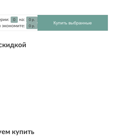
ерии:
на:
0
0
р.
Купить выбранные
 экономите:
0
р.
 скидкой
ем купить