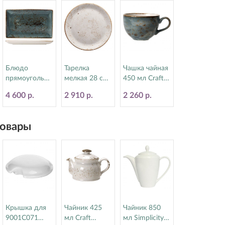
Блюдо
Тарелка
Чашка чайная
прямоугольно
мелкая 28 см
450 мл Craft
е 16.8х27 см
Craft White
Blue Steelite
4 600 р.
2 910 р.
2 260 р.
Craft Blue
Steelite
(Стилайт)
Steelite
(Стилайт)
11300150
(Стилайт)
11550544
овары
11300550
Крышка для
Чайник 425
Чайник 850
9001C071
мл Craft
мл Simplicity