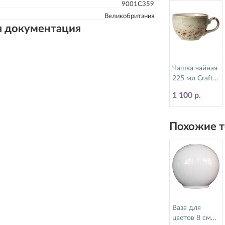
9001C359
Великобритания
я документация
Чашка чайная
225 мл Craft
Green Steelite
1 100 р.
(Стилайт)
11310189
Похожие т
Ваза для
цветов 8 см