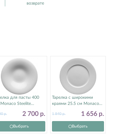
возврате
елка для пасты 400
Тарелка с широкими
Monaco Steelite
краями 25.5 см Monaco
тилайт) 9001C1153
Steelite (Стилайт)
2 700
р.
1 656
р.
00
р.
1 840
р.
9001C1062
Выбрать
Выбрать