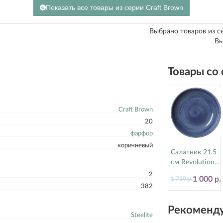
Показать все товары из серии Craft Brown
Выбрано товаров из с
Вы
Товары со
Craft Brown
20
фарфор
коричневый
Салатник 21.5
см Revolution
Bluestone
2
1 000 р.
1 710 р.
Steelite
382
(Стилайт)
17770570
Рекоменду
Steelite