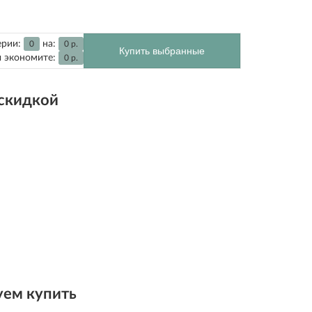
ерии:
на:
0
0
р.
Купить выбранные
 экономите:
0
р.
 скидкой
ем купить