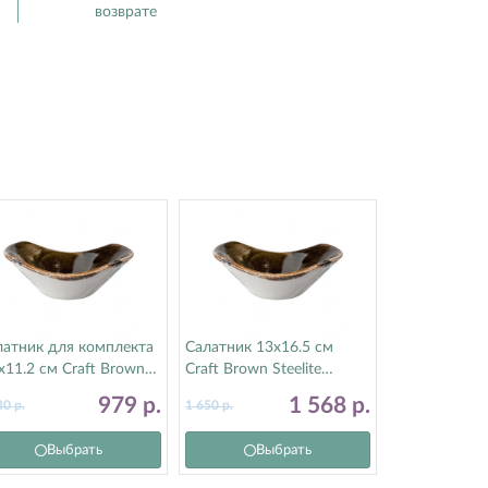
возврате
латник для комплекта
Салатник 13х16.5 см
х11.2 см Craft Brown
Craft Brown Steelite
elite (Стилайт)
(Стилайт) 11320574
979
р.
1 568
р.
30
р.
1 650
р.
320583
Выбрать
Выбрать