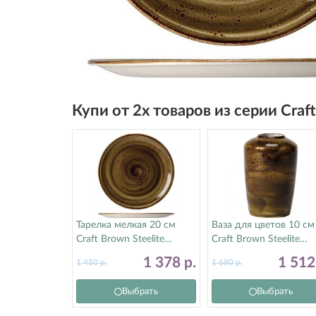
Купи от 2х товаров из серии Cra
Тарелка мелкая 20 см
Ваза для цветов 10 см
Craft Brown Steelite
Craft Brown Steelite
(Стилайт) 11320567
(Стилайт) 11320840
1 378
р.
1 51
1 450
р.
1 680
р.
Выбрать
Выбрать