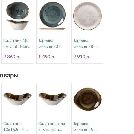
Салатник 18
Тарелка
Тарелка
см Craft Blue
мелкая 20 см
мелкая 28 см
Steelite
Craft Blue
Craft White
2 360 р.
1 490 р.
2 910 р.
(Стилайт)
Steelite
Steelite
11300524
(Стилайт)
(Стилайт)
11300567
11550544
овары
Салатник
Салатник для
Тарелка
13х16.5 см
комплекта
мелкая 25 см