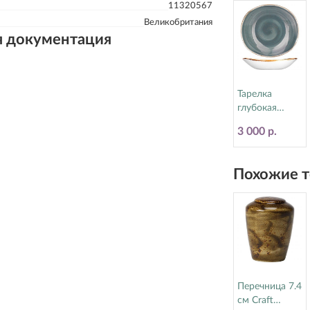
11320567
Великобритания
я документация
Тарелка
глубокая
21х19.5 см
3 000 р.
Craft Blue
Steelite
(Стилайт)
Похожие т
11300587
Перечница 7.4
см Craft