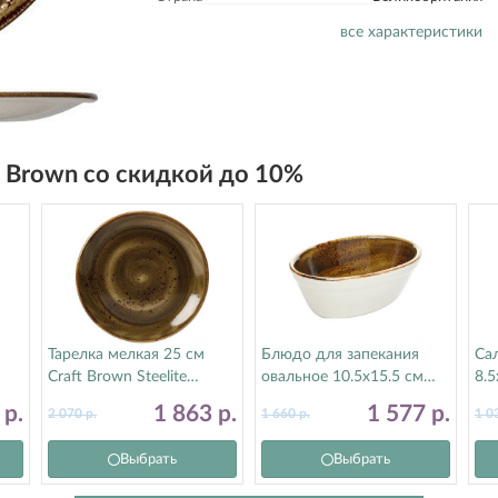
все характеристики
ft Brown со скидкой до 10%
Тарелка мелкая 25 см
Блюдо для запекания
Са
Craft Brown Steelite
овальное 10.5х15.5 см
8.5
(Стилайт) 11320566
Craft Brown Steelite
Ste
2
р.
1 863
р.
1 577
р.
2 070
р.
1 660
р.
1 0
(Стилайт) 11320400
11
Выбрать
Выбрать