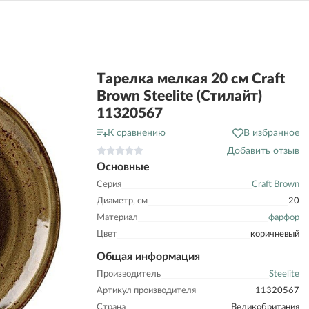
Тарелка мелкая 20 см Craft
Brown Steelite (Стилайт)
11320567
К сравнению
В избранное
Добавить отзыв
Основные
Серия
Craft Brown
Диаметр, см
20
Материал
фарфор
Цвет
коричневый
Общая информация
Производитель
Steelite
Артикул производителя
11320567
Страна
Великобритания