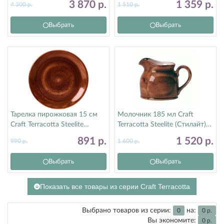
3 870
р.
1 359
р.
4 300
р.
1 510
р.
Выбрать
Выбрать
Тарелка пирожковая 15 см
Молочник 185 мл Craft
Craft Terracotta Steelite
Terracotta Steelite (Стилайт)
(Стилайт) 11330568
11330387
891
р.
1 520
р.
990
р.
1 600
р.
Выбрать
Выбрать
Показать все товары из серии Craft Terracotta
Выбрано товаров из серии:
на:
0
0
р.
Вы экономите:
0
р.