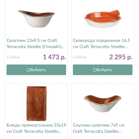
Салатник 13х9.5 см Craft
Сковорода порционная 16.5
Terracotta Steelite (Стилайт)
см Craft Terracotta Steelite
11330525
(Стилайт) 11330191
1 473
р.
2 295
р.
1 550
р.
2 550
р.
Выбрать
Выбрать
Блюдо прямоугольное 33х19
Соусник-салатник 7х9 см
см Craft Terracotta Steelite
Craft Terracotta Steelite
(Стилайт) 11330556
(Стилайт) 11330584