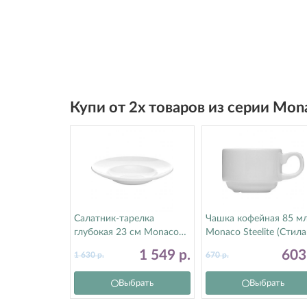
Купи от 2х товаров из серии Mon
Салатник-тарелка
Чашка кофейная 85 м
глубокая 23 см Monaco
Monaco Steelite (Стила
Steelite (Стилайт)
9001C333
1 549
р.
60
1 630
р.
670
р.
9001C377
Выбрать
Выбрать