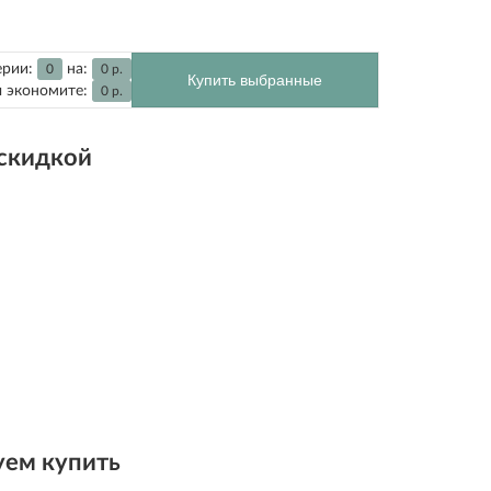
ерии:
на:
0
0
р.
Купить выбранные
 экономите:
0
р.
 скидкой
ем купить