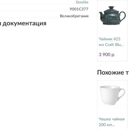
Steelite
9001C377
Великобритания
я документация
Чайник 425
мл Craft Blue
Steelite
3 900 р.
(Стилайт)
11300367
Похожие т
Чашка чайная
200 мл