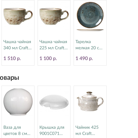
Чашка чайная
Чашка чайная
Тарелка
340 мл Craft
225 мл Craft
мелкая 20 см
Green Steelite
Green Steelite
Craft Blue
1 510 р.
1 100 р.
1 490 р.
(Стилайт)
(Стилайт)
Steelite
11310152
11310189
(Стилайт)
11300567
овары
Ваза для
Крышка для
Чайник 425
цветов 8 см
9001C071
мл Craft