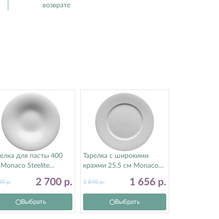
возврате
елка для пасты 400
Тарелка с широкими
Monaco Steelite
краями 25.5 см Monaco
тилайт) 9001C1153
Steelite (Стилайт)
2 700
р.
1 656
р.
00
р.
1 840
р.
9001C1062
Выбрать
Выбрать