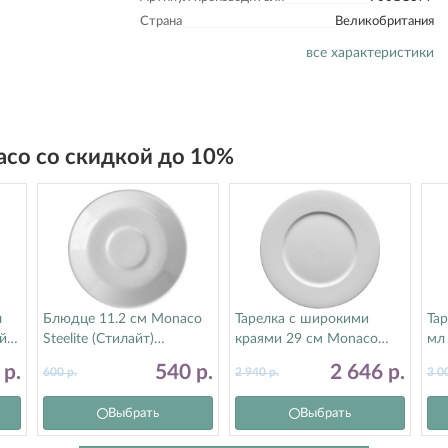
Страна
Великобритания
все характеристики
aco со скидкой до 10%
л
Блюдце 11.2 см Monaco
Тарелка с широкими
Тар
йт)
Steelite (Стилайт)
краями 29 см Monaco
мл 
9001C317
Steelite (Стилайт)
(С
3
р.
540
р.
2 646
р.
600
р.
2 940
р.
3 0
9001C1061
Выбрать
Выбрать