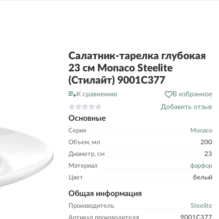
Салатник-тарелка глубокая
23 см Monaco Steelite
(Стилайт) 9001C377
К сравнению
В избранное
Добавить отзыв
Основные
Серия
Monaco
Объем, мл
200
Диаметр, см
23
Материал
фарфор
Цвет
белый
Общая информация
Производитель
Steelite
Артикул производителя
9001C377