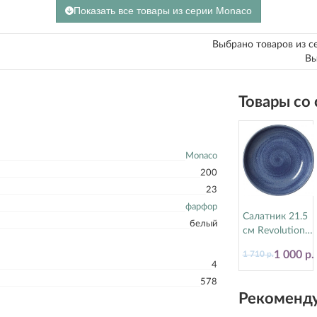
Показать все товары из серии Monaco
Выбрано товаров из с
Вы
Товары со
Monaco
200
23
фарфор
Салатник 21.5
белый
см Revolution
Bluestone
1 000 р.
1 710 р.
Steelite
4
(Стилайт)
578
17770570
Рекоменду