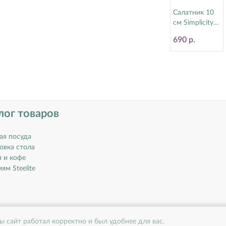
Салатник 10
см Simplicity
Steelite
690 р.
(Стилайт)
11010470
лог товаров
ая посуда
овка стола
я и кофе
ям Steelite
ы сайт работал корректно и был удобнее для вас.