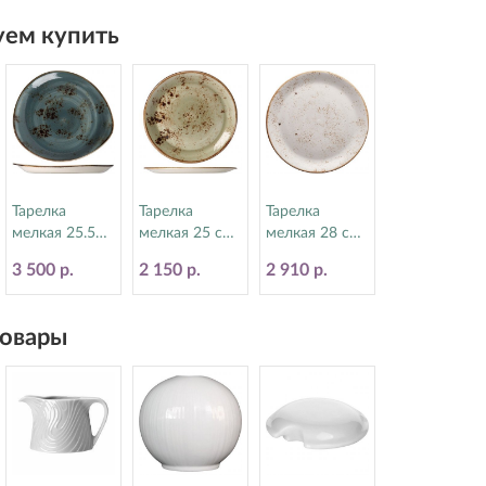
ем купить
Тарелка
Тарелка
Тарелка
мелкая 25.5
мелкая 25 см
мелкая 28 см
см Craft Blue
Craft Green
Craft White
3 500 р.
2 150 р.
2 910 р.
Steelite
Steelite
Steelite
(Стилайт)
(Стилайт)
(Стилайт)
11300521
11310566
11550544
овары