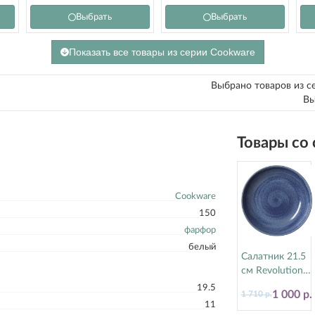
Выбрать
Выбрать
Показать все товары из серии Cookware
Выбрано товаров из с
Вы
Товары со
Cookware
150
фарфор
белый
Салатник 21.5
см Revolution
Bluestone
19.5
1 000 р.
1 710 р.
Steelite
11
(Стилайт)