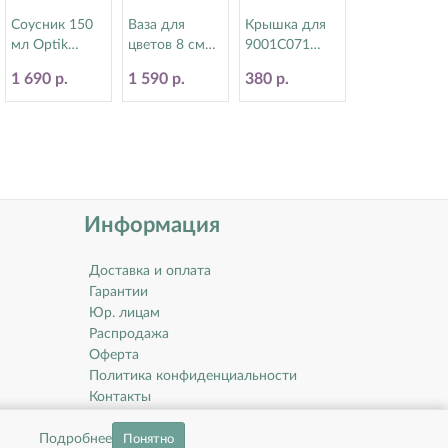
Соусник 150
Ваза для
Крышка для
мл Optik
цветов 8 см
9001C071
Steelite
Spyro Steelite
Monaco
1 690 р.
1 590 р.
380 р.
(Стилайт)
(Стилайт)
Steelite
9118C1032
9032C742
(Стилайт)
9001C072
Информация
Доставка и оплата
Гарантии
Юр. лицам
Распродажа
Оферта
Политика конфиденциальности
Контакты
О компании
Подробнее
Понятно