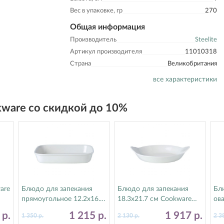
Вес в упаковке, гр
270
Общая информация
Производитель
Steelite
Артикул производителя
11010318
Страна
Великобритания
все характеристики
kware со скидкой до 10%
are
Блюдо для запекания
Блюдо для запекания
Бл
прямоугольное 12.2х16.7
18.3х21.7 см Cookware
ова
см Cookware Steelite
Steelite (Стилайт)
Coo
0
р.
1 215
р.
1 917
р.
1 350
р.
2 130
р.
2 3
(Стилайт) 11010366
11010316
(С