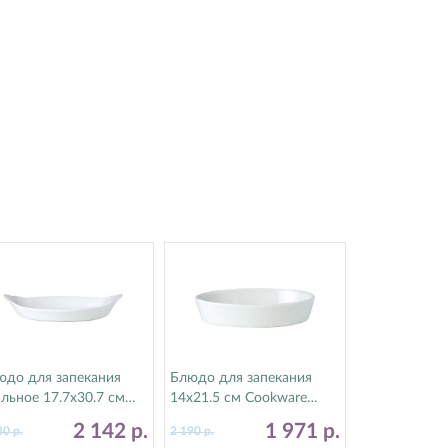
юдо для запекания
Блюдо для запекания
льное 17.7х30.7 см
14х21.5 см Cookware
kware Steelite
Steelite (Стилайт)
2 142
р.
1 971
р.
80
р.
2 190
р.
тилайт) 11010320
11010327