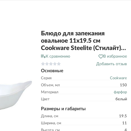
Блюдо для запекания
овальное 11х19.5 см
Cookware Steelite (Стилайт)
11010318
К сравнению
В избранное
Добавить отзыв
Основные
Серия
Cookware
Объем, мл
150
Материал
фарфор
Цвет
белый
Размеры и габариты
Длина, см
19.5
Ширина, см
11
Высота, см
4