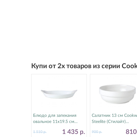
Купи от 2х товаров из серии Coo
Блюдо для запекания
Салатник 13 см Cookw
овальное 11х19.5 см
Steelite (Стилайт)
Cookware Steelite
11010310
1 435
р.
81
1 510
р.
900
р.
(Стилайт) 11010318