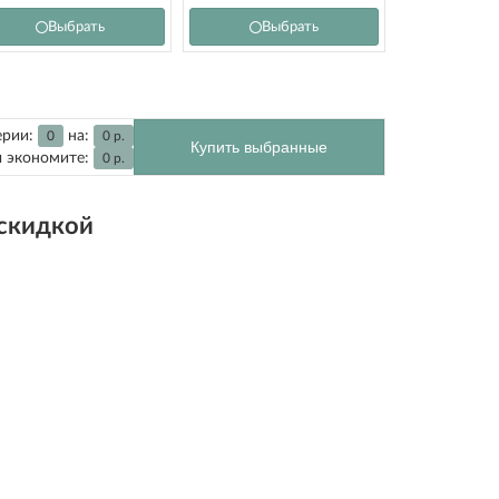
Выбрать
Выбрать
ерии:
на:
0
0
р.
Купить выбранные
 экономите:
0
р.
 скидкой