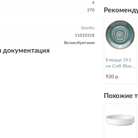
4
17770570
Рекоменду
270
Steelite
11010318
Великобритания
я документация
Блюдце 14.5
см Craft Blue
Steelite
920 р.
(Стилайт)
11300158
Похожие т