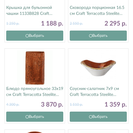
Крышка для бульонной
Сковорода порционная 16.5
чашки 1133B828 Craft
см Craft Terracotta Steelite
Terracotta Steelite (Стилайт)
(Стилайт) 11330191
1 188
р.
2 295
р.
1 250
р.
2 550
р.
11330829
Выбрать
Выбрать
Блюдо прямоугольное 33х19
Соусник-салатник 7х9 см
см Craft Terracotta Steelite
Craft Terracotta Steelite
(Стилайт) 11330556
(Стилайт) 11330584
3 870
р.
1 359
р.
4 300
р.
1 510
р.
Выбрать
Выбрать