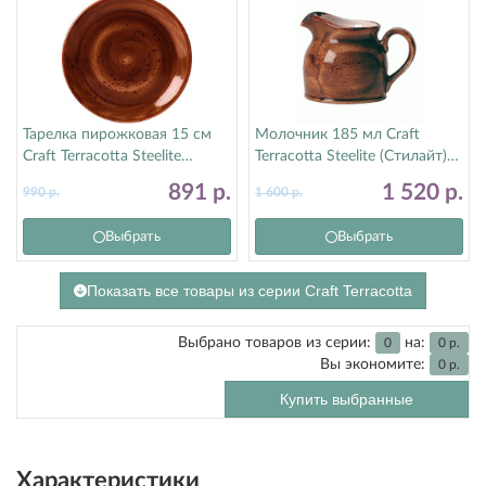
Тарелка пирожковая 15 см
Молочник 185 мл Craft
Craft Terracotta Steelite
Terracotta Steelite (Стилайт)
(Стилайт) 11330568
11330387
891
р.
1 520
р.
990
р.
1 600
р.
Выбрать
Выбрать
Показать все товары из серии Craft Terracotta
Выбрано товаров из серии:
на:
0
0
р.
Вы экономите:
0
р.
Купить выбранные
Характеристики