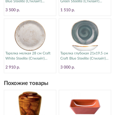
Blue Steelite (Стилайт)
Green Steelite (Стилайт)
11300521
11310152
3 500 р.
1 510 р.
Тарелка мелкая 28 см Craft
Тарелка глубокая 21х19.5 см
White Steelite (Стилайт)
Craft Blue Steelite (Стилайт)
11550544
11300587
2 910 р.
3 000 р.
Похожие товары