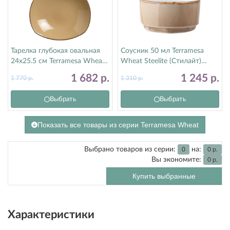
Тарелка глубокая овальная
Соусник 50 мл Terramesa
24х25.5 см Terramesa Wheat
Wheat Steelite (Стилайт)
Steelite (Стилайт) 11200586
11200575
1 682
р.
1 245
р.
1 770
р.
1 310
р.
Выбрать
Выбрать
Показать все товары из серии Terramesa Wheat
Выбрано товаров из серии:
на:
0
0
р.
Вы экономите:
0
р.
Купить выбранные
Характеристики