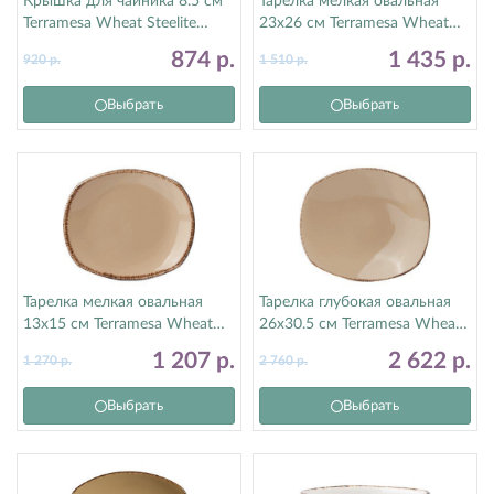
Крышка для чайника 8.5 см
Тарелка мелкая овальная
Terramesa Wheat Steelite
23х26 см Terramesa Wheat
(Стилайт) 11200494
Steelite (Стилайт) 11200580
874
р.
1 435
р.
920
р.
1 510
р.
Выбрать
Выбрать
Тарелка мелкая овальная
Тарелка глубокая овальная
13х15 см Terramesa Wheat
26х30.5 см Terramesa Wheat
Steelite (Стилайт) 11200582
Steelite (Стилайт) 11200585
1 207
р.
2 622
р.
1 270
р.
2 760
р.
Выбрать
Выбрать