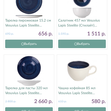
Тарелка пирожковая 15.2 см
Салатник 457 мл Vesuvius
Vesuvius Lapis Steelite
Lapis Steelite (Стилайт)
(Стилайт) 12010568
12010242
656
р.
1 511
р.
690
р.
1 590
р.
Выбрать
Выбрать
Тарелка для пасты 320 мл
Чашка кофейная 85 мл
Vesuvius Lapis Steelite
Vesuvius Lapis Steelite
(Стилайт) 12010372
(Стилайт) 12010190
2 660
р.
580
р.
2 800
р.
610
р.