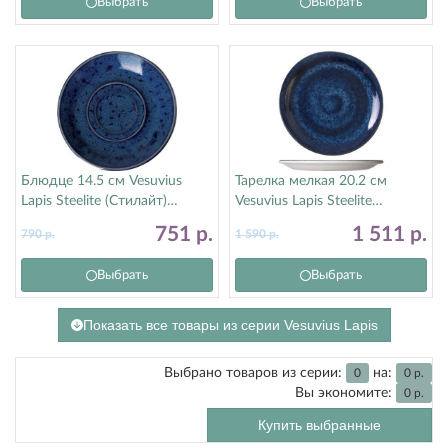
Выбрать
Выбрать
Блюдце 14.5 см Vesuvius
Тарелка мелкая 20.2 см
Lapis Steelite (Стилайт)
Vesuvius Lapis Steelite
12010158
(Стилайт) 12010567
751
р.
1 511
р.
790
р.
1 590
р.
Выбрать
Выбрать
Показать все товары из серии Vesuvius Lapis
Выбрано товаров из серии:
на:
0
0
р.
Вы экономите:
0
р.
Купить выбранные