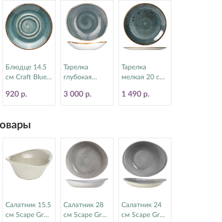
Блюдце 14.5
Тарелка
Тарелка
см Craft Blue
глубокая
мелкая 20 см
Steelite
21х19.5 см
Craft Blue
920 р.
3 000 р.
1 490 р.
(Стилайт)
Craft Blue
Steelite
11300158
Steelite
(Стилайт)
(Стилайт)
11300567
овары
11300587
Салатник 15.5
Салатник 28
Салатник 24
см Scape Grey
см Scape Grey
см Scape Grey