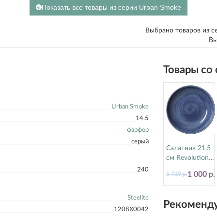
Показать все товары из серии Urban Smoke
Выбрано товаров из с
Вы
Товары со
Urban Smoke
14.5
фарфор
серый
Салатник 21.5
см Revolution
Bluestone
240
1 000 р.
1 710 р.
Steelite
(Стилайт)
17770570
Steelite
Рекоменду
1208X0042