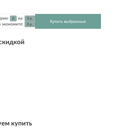
ерии:
на:
0
0
р.
Купить выбранные
 экономите:
0
р.
 скидкой
ем купить