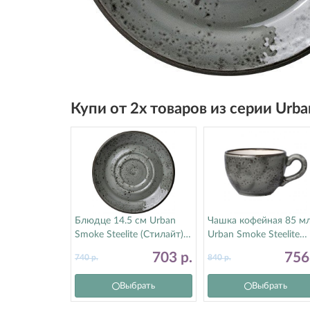
Купи от 2х товаров из серии Urb
Блюдце 14.5 см Urban
Чашка кофейная 85 м
Smoke Steelite (Стилайт)
Urban Smoke Steelite
1208X0042
(Стилайт) 1208X0023
703
р.
75
740
р.
840
р.
Выбрать
Выбрать