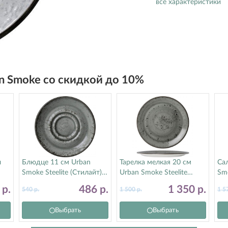
все характеристики
an Smoke со скидкой до 10%
л
Блюдце 11 см Urban
Тарелка мелкая 20 см
Са
Smoke Steelite (Стилайт)
Urban Smoke Steelite
Smo
12080165
(Стилайт) 12080567
12
6
р.
486
р.
1 350
р.
540
р.
1 500
р.
1 5
Выбрать
Выбрать