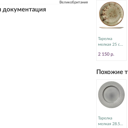
Великобритания
я документация
Тарелка
мелкая 25 см
Craft Green
2 150 р.
Steelite
(Стилайт)
11310566
Похожие т
Тарелка
мелкая 28.5