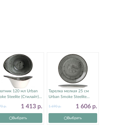
латник 120 мл Urban
Тарелка мелкая 25 см
ke Steelite (Стилайт)
Urban Smoke Steelite
080525
(Стилайт) 12080566
1 413
р.
1 606
р.
70
р.
1 690
р.
Выбрать
Выбрать