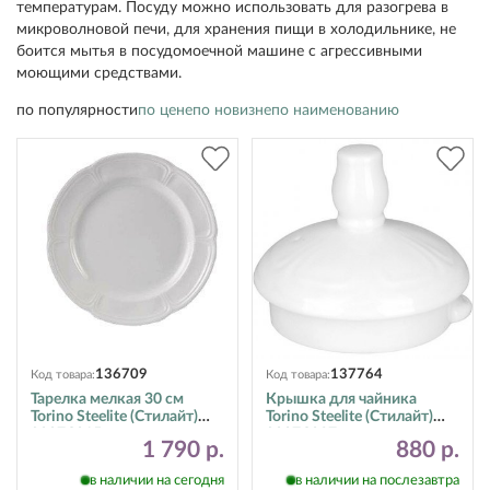
температурам. Посуду можно использовать для разогрева в
микроволновой печи, для хранения пищи в холодильнике, не
боится мытья в посудомоечной машине с агрессивными
моющими средствами.
по популярности
по цене
по новизне
по наименованию
136709
137764
Код товара:
Код товара:
Тарелка мелкая 30 см
Крышка для чайника
Torino Steelite (Стилайт)
Torino Steelite (Стилайт)
9007C015
9007C037
1 790 р.
880 р.
в наличии на сегодня
в наличии на послезавтра