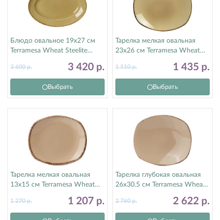
Блюдо овальное 19х27 см
Тарелка мелкая овальная
Terramesa Wheat Steelite
23х26 см Terramesa Wheat
(Стилайт) 11200398
Steelite (Стилайт) 11200580
3 420
р.
1 435
р.
3 600
р.
1 510
р.
Выбрать
Выбрать
Тарелка мелкая овальная
Тарелка глубокая овальная
13х15 см Terramesa Wheat
26х30.5 см Terramesa Wheat
Steelite (Стилайт) 11200582
Steelite (Стилайт) 11200585
1 207
р.
2 622
р.
1 270
р.
2 760
р.