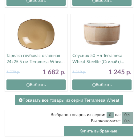
Выбрать
Выбрать
Тарелка глубокая овальная
Соусник 50 мл Terramesa
24х25.5 см Terramesa Wheat
Wheat Steelite (Стилайт)
Steelite (Стилайт) 11200586
11200575
1 682
р.
1 245
р.
1 770
р.
1 310
р.
Выбрать
Выбрать
Показать все товары из серии Terramesa Wheat
Выбрано товаров из серии:
на:
0
0
р.
Вы экономите:
0
р.
Купить выбранные