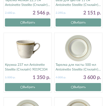
Тарелка мелкая 22.5 см
Ваза для цветов 11 см
Antoinette Steelite (Стилайт)
Antoinette Steelite (Стилайт)
9019C360
9019C677
2 546
р.
2 151
р.
2 680
р.
2 390
р.
Выбрать
Выбрать
Кружка 237 мл Antoinette
Тарелка для пасты 500 мл
Steelite (Стилайт) 9019C334
Antoinette Steelite (Стилайт)
9019C365
1 350
р.
3 600
р.
1 500
р.
4 000
р.
Выбрать
Выбрать