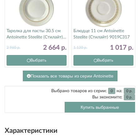
Тарелка для пасты 30.5 см
Блюдце 11 см Antoinette
Antoinette Steelite (Стилайт)
Steelite (Стилайт) 9019C317
9019C350
2 664
р.
1 017
р.
2 960
р.
1 130
р.
Выбрать
Выбрать
Показать все товары из серии Antoinette
Выбрано товаров из серии:
на:
0
0
р.
Вы экономите:
0
р.
Купить выбранные
Характеристики