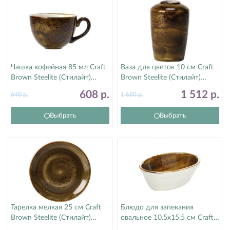
Чашка кофейная 85 мл Craft
Ваза для цветов 10 см Craft
Brown Steelite (Стилайт)
Brown Steelite (Стилайт)
11320190
11320840
608
р.
1 512
р.
640
р.
1 680
р.
Выбрать
Выбрать
Тарелка мелкая 25 см Craft
Блюдо для запекания
Brown Steelite (Стилайт)
овальное 10.5х15.5 см Craft
11320566
Brown Steelite (Стилайт)