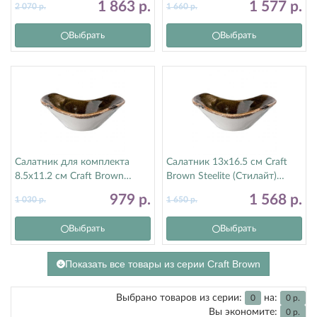
1 863
р.
1 577
р.
2 070
р.
1 660
р.
11320400
Выбрать
Выбрать
Салатник для комплекта
Салатник 13х16.5 см Craft
8.5х11.2 см Craft Brown
Brown Steelite (Стилайт)
Steelite (Стилайт) 11320583
11320574
979
р.
1 568
р.
1 030
р.
1 650
р.
Выбрать
Выбрать
Показать все товары из серии Craft Brown
Выбрано товаров из серии:
на:
0
0
р.
Вы экономите:
0
р.