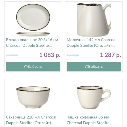
Блюдо овальное 20.3х16 см
Молочник 142 мл Charcoal
Charcoal Dapple Steelite
Dapple Steelite (Стилайт)
(Стилайт) 17560139
1756X0030
1 083
р.
1 287
р.
1 140
р.
1 430
р.
Выбрать
Выбрать
Сахарница 228 мл Charcoal
Чашка кофейная 85 мл
Dapple Steelite (Стилайт)
Charcoal Dapple Steelite