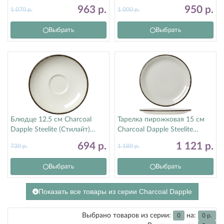
17560379
(Стилайт) 1756X0023
963
р.
950
р.
1 070
р.
1 000
р.
Выбрать
Выбрать
Блюдце 12.5 см Charcoal
Тарелка пирожковая 15 см
Dapple Steelite (Стилайт)
Charcoal Dapple Steelite
1756X0043
(Стилайт) 17560568
694
р.
1 121
р.
730
р.
1 180
р.
Выбрать
Выбрать
Показать все товары из серии Charcoal Dapple
Выбрано товаров из серии:
на:
0
0
р.