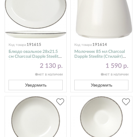
191615
191614
Код товара:
Код товара:
Блюдо овальное 28х21.5
Молочник 85 мл Charcoal
см Charcoal Dapple Steelite
Dapple Steelite (Стилайт)
(Стилайт) 17560141
1756X0031
2 130 р.
1 590 р.
нет в наличии
нет в наличии
Уведомить
Уведомить