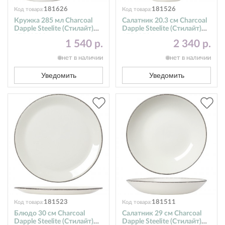
181626
181526
Код товара:
Код товара:
Кружка 285 мл Charcoal
Салатник 20.3 см Charcoal
Dapple Steelite (Стилайт)
Dapple Steelite (Стилайт)
17560592
17560596
1 540 р.
2 340 р.
нет в наличии
нет в наличии
Уведомить
Уведомить
181523
181511
Код товара:
Код товара:
Блюдо 30 см Charcoal
Салатник 29 см Charcoal
Dapple Steelite (Стилайт)
Dapple Steelite (Стилайт)