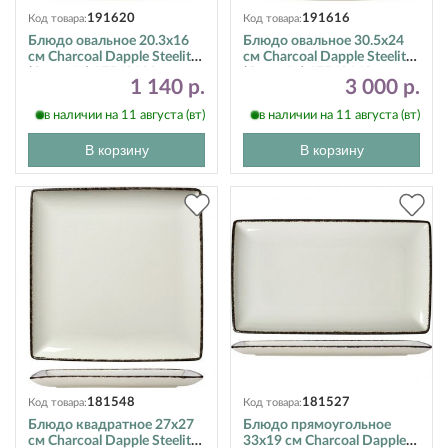
191620
191616
Код товара:
Код товара:
Блюдо овальное 20.3х16
Блюдо овальное 30.5х24
см Charcoal Dapple Steelite
см Charcoal Dapple Steelite
(Стилайт) 17560139
(Стилайт) 17560142
1 140 р.
3 000 р.
в наличии на 11 августа (вт)
в наличии на 11 августа (вт)
В корзину
В корзину
181548
181527
Код товара:
Код товара:
Блюдо квадратное 27х27
Блюдо прямоугольное
см Charcoal Dapple Steelite
33х19 см Charcoal Dapple